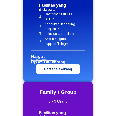
Fasilitas yang
didapat:
Sertifikat hasil Tes
STIFIn
Konsultasi langsung
dengan Promotor
Buku Saku Hasil Tes
Akses ke grup
support Telegram
Harga :
Rp 850.000/orang
Rp 650.000/orang
Daftar Sekarang
Family / Group
3 - 9 Orang
Fasilitas yang