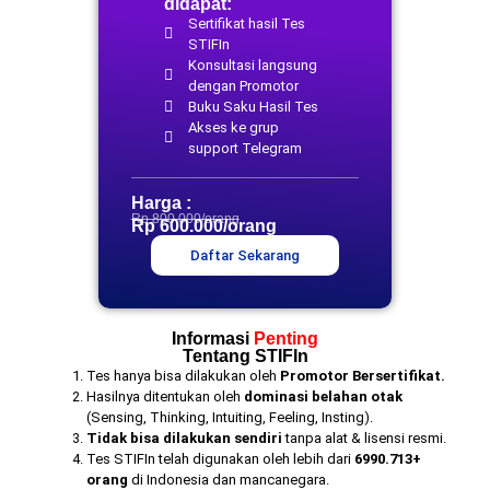
didapat:
Sertifikat hasil Tes
STIFIn
Konsultasi langsung
dengan Promotor
Buku Saku Hasil Tes
Akses ke grup
support Telegram
Harga :
Rp 800.000/orang
Rp 600.000/orang
Daftar Sekarang
Informasi
Penting
Tentang STIFIn
Tes hanya bisa dilakukan oleh
Promotor Bersertifikat.
Hasilnya ditentukan oleh
dominasi belahan otak
(Sensing, Thinking, Intuiting, Feeling, Insting).
Tidak bisa dilakukan sendiri
tanpa alat & lisensi resmi.
Tes STIFIn telah digunakan oleh lebih dari
6990.713+
orang
di Indonesia dan mancanegara.