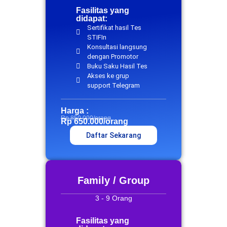
Fasilitas yang
didapat:
Sertifikat hasil Tes
STIFIn
Konsultasi langsung
dengan Promotor
Buku Saku Hasil Tes
Akses ke grup
support Telegram
Harga :
Rp 850.000/orang
Rp 650.000/orang
Daftar Sekarang
Family / Group
3 - 9 Orang
Fasilitas yang