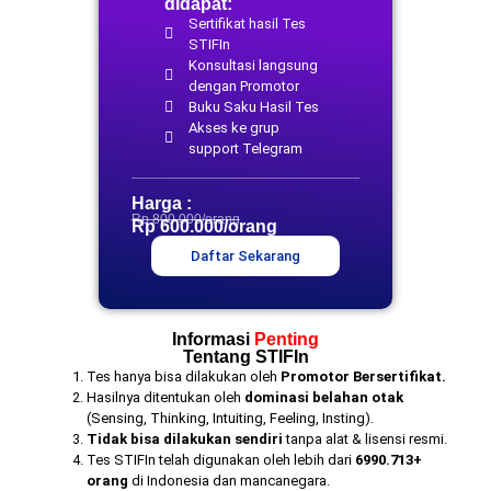
didapat:
Sertifikat hasil Tes
STIFIn
Konsultasi langsung
dengan Promotor
Buku Saku Hasil Tes
Akses ke grup
support Telegram
Harga :
Rp 800.000/orang
Rp 600.000/orang
Daftar Sekarang
Informasi
Penting
Tentang STIFIn
Tes hanya bisa dilakukan oleh
Promotor Bersertifikat.
Hasilnya ditentukan oleh
dominasi belahan otak
(Sensing, Thinking, Intuiting, Feeling, Insting).
Tidak bisa dilakukan sendiri
tanpa alat & lisensi resmi.
Tes STIFIn telah digunakan oleh lebih dari
6990.713+
orang
di Indonesia dan mancanegara.