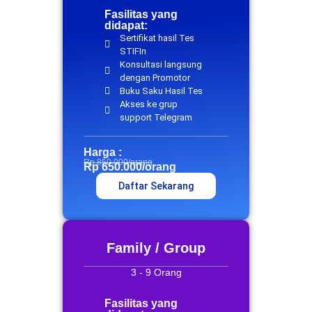
Fasilitas yang
didapat:
Sertifikat hasil Tes
STIFIn
Konsultasi langsung
dengan Promotor
Buku Saku Hasil Tes
Akses ke grup
support Telegram
Harga :
Rp 850.000/orang
Rp 650.000/orang
Daftar Sekarang
Family / Group
3 - 9 Orang
Fasilitas yang