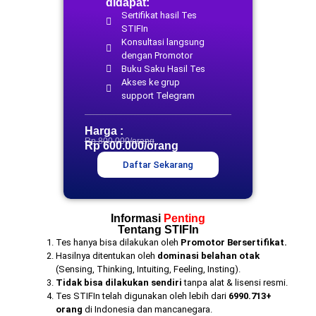
didapat:
Sertifikat hasil Tes
STIFIn
Konsultasi langsung
dengan Promotor
Buku Saku Hasil Tes
Akses ke grup
support Telegram
Harga :
Rp 800.000/orang
Rp 600.000/orang
Daftar Sekarang
Informasi
Penting
Tentang STIFIn
Tes hanya bisa dilakukan oleh
Promotor Bersertifikat.
Hasilnya ditentukan oleh
dominasi belahan otak
(Sensing, Thinking, Intuiting, Feeling, Insting).
Tidak bisa dilakukan sendiri
tanpa alat & lisensi resmi.
Tes STIFIn telah digunakan oleh lebih dari
6990.713+
orang
di Indonesia dan mancanegara.