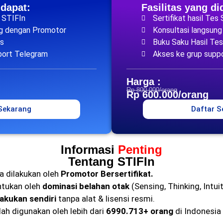
idapat:
Fasilitas yang di
s STIFIn
Sertifikat hasil Tes
ng dengan Promotor
Konsultasi langsun
es
Buku Saku Hasil Tes
port Telegram
Akses ke grup supp
Harga :
Rp 800.000/orang
Rp 600.000/orang
 Sekarang
Daftar S
Informasi
Penting
Tentang STIFIn
a dilakukan oleh
Promotor Bersertifikat.
ntukan oleh
dominasi belahan otak
(Sensing, Thinking, Intuit
lakukan sendiri
tanpa alat & lisensi resmi.
lah digunakan oleh lebih dari
6990.713+ orang
di Indonesia