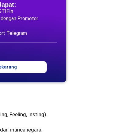
dapat:
 STIFIn
g dengan Promotor
ort Telegram
ekarang
ing, Feeling, Insting).
 dan mancanegara.