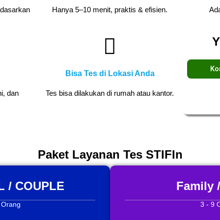
rdasarkan
Hanya 5–10 menit, praktis & efisien.
Ada
Y
Ko
Bisa Tes di Lokasi Anda
i, dan
Tes bisa dilakukan di rumah atau kantor.
Paket Layanan Tes STIFIn
 / COUPLE
Family 
2 Orang
3 - 9 