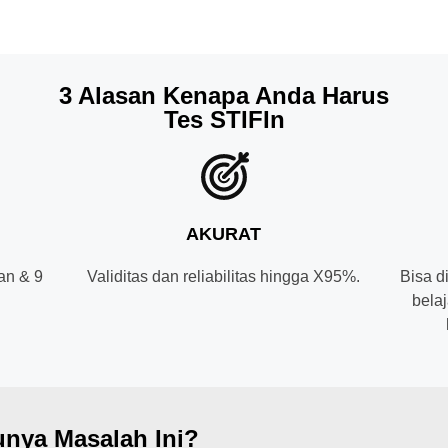
3 Alasan Kenapa Anda Harus
Tes STIFIn
AKURAT
an & 9
Validitas dan reliabilitas hingga X95%.
Bisa d
.
belaj
nya Masalah Ini?