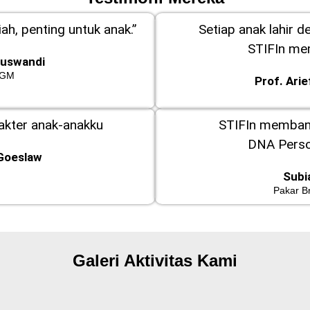
ah, penting untuk anak.”
Setiap anak lahir d
STIFIn m
Kuswandi
GM
Prof. Ari
rakter anak-anakku
STIFIn memba
DNA Perso
Goeslaw
Subi
Pakar B
Galeri Aktivitas Kami