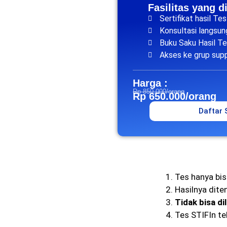
Fasilitas yang d
Sertifikat hasil Te
Konsultasi langsu
Buku Saku Hasil T
Akses ke grup sup
Harga :
Rp 850.000/orang
Rp 650.000/orang
Daftar
Tes hanya bis
Hasilnya dite
Tidak bisa di
Tes STIFIn te