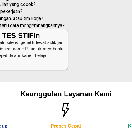
uliah yang cocok?
 pekerjaan?
ngan, atau tim kerja?
m tahu cara mengembangkannya?
: TES STIFIn
potensi genetik lewat sidik jari,
science, dan HR, untuk membantu
at dalam karier, belajar,
Keunggulan Layanan Kami
idup
Proses Cepat
K