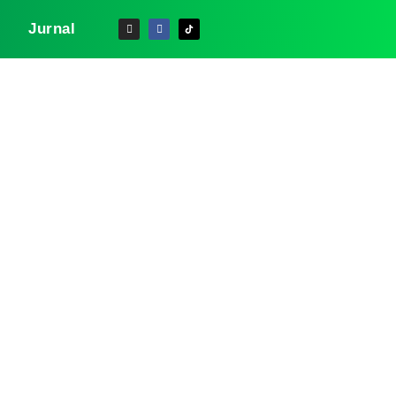
Jurnal
es STIFIn
idik Jari,