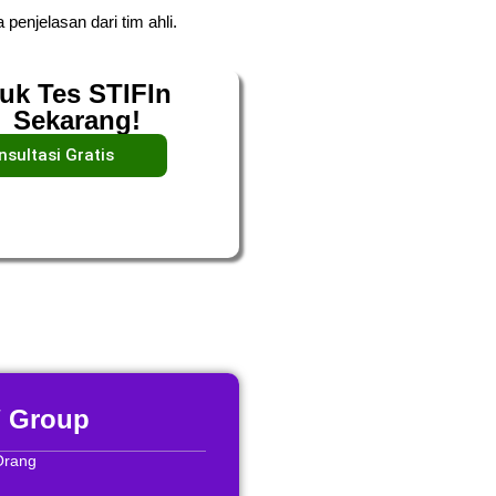
 penjelasan dari tim ahli.
uk Tes STIFIn
Sekarang!
nsultasi Gratis
/ Group
Orang