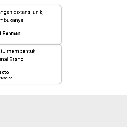
engan potensi unik,
embukanya
ef Rahman
ntu membentuk
nal Brand
akto
randing