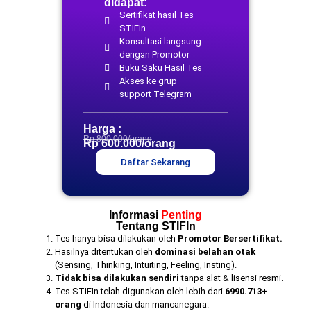
didapat:
Sertifikat hasil Tes
STIFIn
Konsultasi langsung
dengan Promotor
Buku Saku Hasil Tes
Akses ke grup
support Telegram
Harga :
Rp 800.000/orang
Rp 600.000/orang
Daftar Sekarang
Informasi
Penting
Tentang STIFIn
Tes hanya bisa dilakukan oleh
Promotor Bersertifikat.
Hasilnya ditentukan oleh
dominasi belahan otak
(Sensing, Thinking, Intuiting, Feeling, Insting).
Tidak bisa dilakukan sendiri
tanpa alat & lisensi resmi.
Tes STIFIn telah digunakan oleh lebih dari
6990.713+
orang
di Indonesia dan mancanegara.