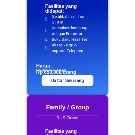
Fasilitas yang
didapat:
Sertifikat hasil Tes
STIFIn
Konsultasi langsung
dengan Promotor
Buku Saku Hasil Tes
Akses ke grup
support Telegram
Harga :
Rp 850.000/orang
Rp 650.000/orang
Daftar Sekarang
Family / Group
3 - 9 Orang
Fasilitas yang