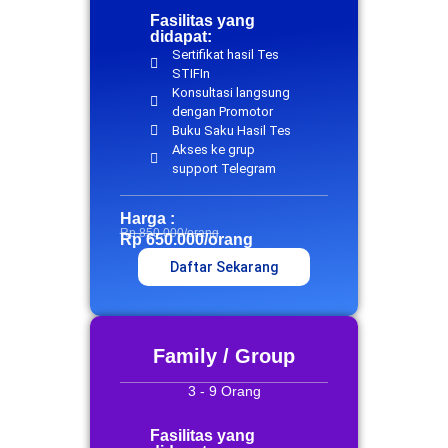
Fasilitas yang
didapat:
Sertifikat hasil Tes
STIFIn
Konsultasi langsung
dengan Promotor
Buku Saku Hasil Tes
Akses ke grup
support Telegram
Harga :
Rp 850.000/orang
Rp 650.000/orang
Daftar Sekarang
Family / Group
3 - 9 Orang
Fasilitas yang