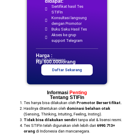
didapat:
Sertifikat hasil Tes
STIFIn
Konsultasi langsung
dengan Promotor
Buku Saku Hasil Tes
Akses ke grup
support Telegram
Harga :
Rp 800.000/orang
Rp 600.000/orang
Daftar Sekarang
Informasi
Penting
Tentang STIFIn
Tes hanya bisa dilakukan oleh
Promotor Bersertifikat.
Hasilnya ditentukan oleh
dominasi belahan otak
(Sensing, Thinking, Intuiting, Feeling, Insting).
Tidak bisa dilakukan sendiri
tanpa alat & lisensi resmi.
Tes STIFIn telah digunakan oleh lebih dari
6990.713+
orang
di Indonesia dan mancanegara.