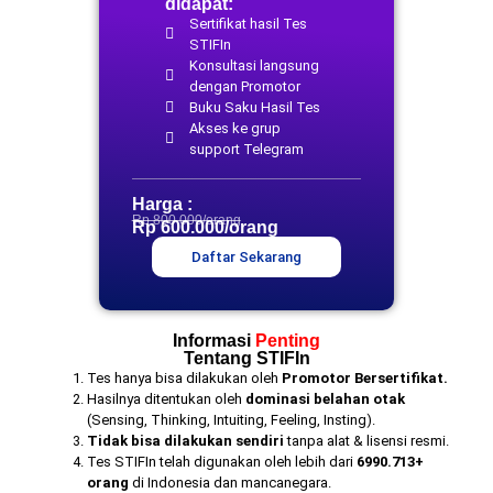
didapat:
Sertifikat hasil Tes
STIFIn
Konsultasi langsung
dengan Promotor
Buku Saku Hasil Tes
Akses ke grup
support Telegram
Harga :
Rp 800.000/orang
Rp 600.000/orang
Daftar Sekarang
Informasi
Penting
Tentang STIFIn
Tes hanya bisa dilakukan oleh
Promotor Bersertifikat.
Hasilnya ditentukan oleh
dominasi belahan otak
(Sensing, Thinking, Intuiting, Feeling, Insting).
Tidak bisa dilakukan sendiri
tanpa alat & lisensi resmi.
Tes STIFIn telah digunakan oleh lebih dari
6990.713+
orang
di Indonesia dan mancanegara.