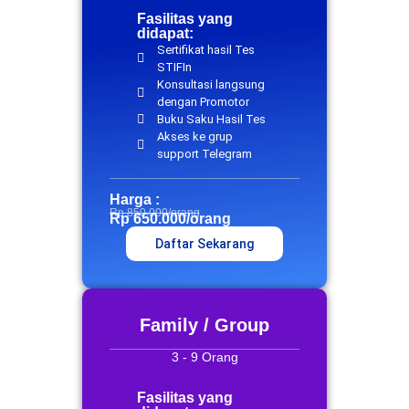
Fasilitas yang
didapat:
Sertifikat hasil Tes
STIFIn
Konsultasi langsung
dengan Promotor
Buku Saku Hasil Tes
Akses ke grup
support Telegram
Harga :
Rp 850.000/orang
Rp 650.000/orang
Daftar Sekarang
Family / Group
3 - 9 Orang
Fasilitas yang