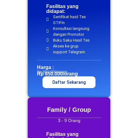
Fasilitas yang
didapat:
Sertifikat hasil Tes
STIFIn
Konsultasi langsung
dengan Promotor
Buku Saku Hasil Tes
Akses ke grup
support Telegram
Harga :
Rp 850.000/orang
Rp 650.000/orang
Daftar Sekarang
Family / Group
3 - 9 Orang
Fasilitas yang