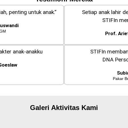
ah, penting untuk anak.”
Setiap anak lahir d
STIFIn m
Kuswandi
GM
Prof. Ari
rakter anak-anakku
STIFIn memba
DNA Perso
Goeslaw
Subi
Pakar B
Galeri Aktivitas Kami