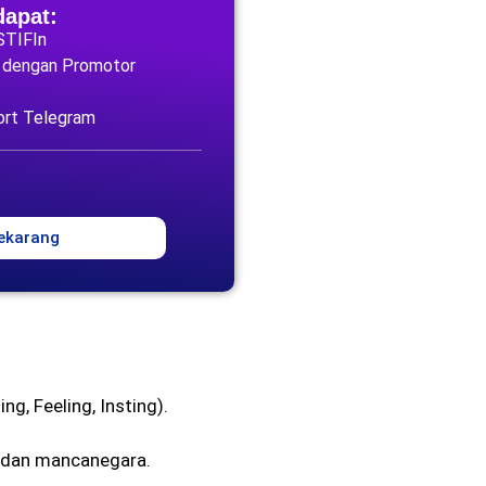
dapat:
 STIFIn
g dengan Promotor
ort Telegram
ekarang
ing, Feeling, Insting).
 dan mancanegara.