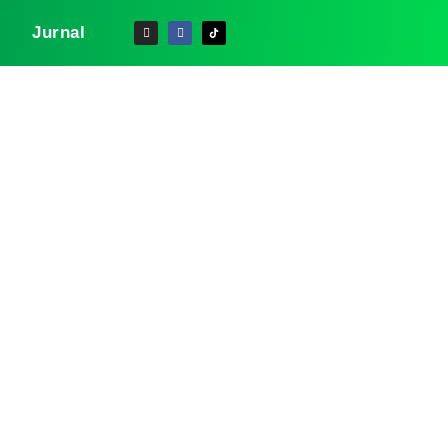
Jurnal
es STIFIn
idik Jari,