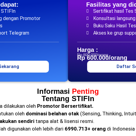
idapat:
Fasilitas yang di
s STIFIn
Sertifikat hasil Tes
ng dengan Promotor
Konsultasi langsun
es
Buku Saku Hasil Tes
port Telegram
Akses ke grup supp
Harga :
Rp 800.000/orang
Rp 600.000/orang
 Sekarang
Daftar S
Informasi
Penting
Tentang STIFIn
a dilakukan oleh
Promotor Bersertifikat.
ntukan oleh
dominasi belahan otak
(Sensing, Thinking, Intuit
lakukan sendiri
tanpa alat & lisensi resmi.
lah digunakan oleh lebih dari
6990.713+ orang
di Indonesia