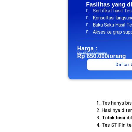
Fasilitas yang d
Sertifikat hasil Te
Konsultasi langsu
Buku Saku Hasil T
Akses ke grup sup
Harga :
Rp 850.000/orang
Rp 650.000/orang
Daftar
Tes hanya bis
Hasilnya dite
Tidak bisa di
Tes STIFIn te