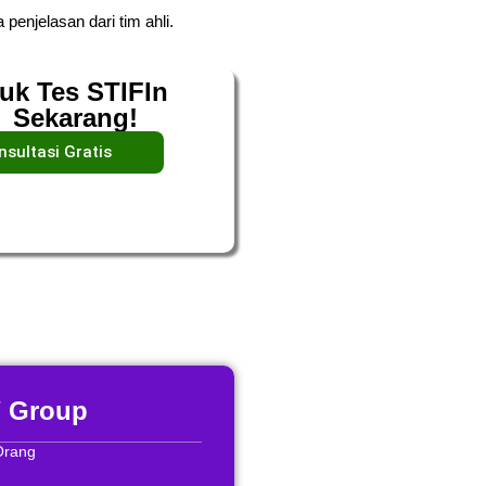
 penjelasan dari tim ahli.
uk Tes STIFIn
Sekarang!
nsultasi Gratis
/ Group
Orang