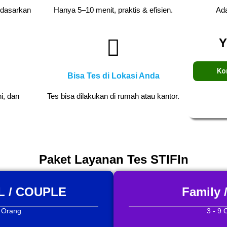
rdasarkan
Hanya 5–10 menit, praktis & efisien.
Ada
Y
Ko
Bisa Tes di Lokasi Anda
i, dan
Tes bisa dilakukan di rumah atau kantor.
Paket Layanan Tes STIFIn
 / COUPLE
Family 
2 Orang
3 - 9 