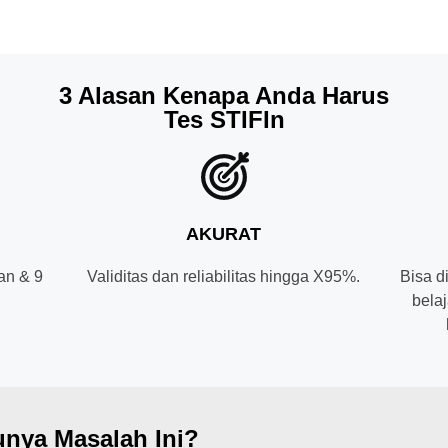
3 Alasan Kenapa Anda Harus
Tes STIFIn
AKURAT
an & 9
Validitas dan reliabilitas hingga X95%.
Bisa d
.
belaj
nya Masalah Ini?