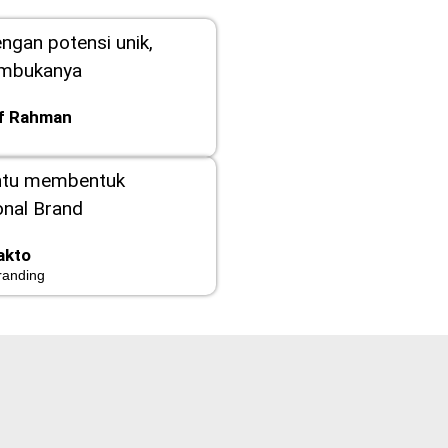
engan potensi unik,
embukanya
ef Rahman
ntu membentuk
nal Brand
akto
randing