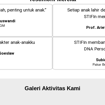
ah, penting untuk anak.”
Setiap anak lahir d
STIFIn m
Kuswandi
GM
Prof. Ari
rakter anak-anakku
STIFIn memba
DNA Perso
Goeslaw
Subi
Pakar B
Galeri Aktivitas Kami