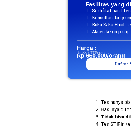
Fasilitas yang d
Sertifikat hasil Te
Konsultasi langsu
Buku Saku Hasil T
Akses ke grup sup
Harga :
Rp 850.000/orang
Rp 650.000/orang
Daftar
Tes hanya bis
Hasilnya dite
Tidak bisa di
Tes STIFIn te