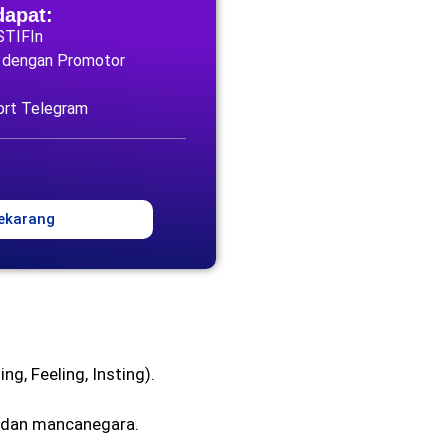
dapat:
 STIFIn
g dengan Promotor
ort Telegram
ekarang
ing, Feeling, Insting).
 dan mancanegara.