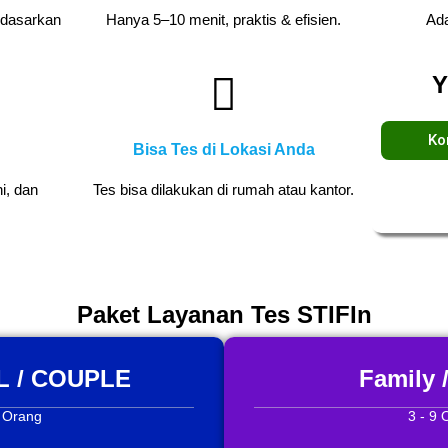
rdasarkan
Hanya 5–10 menit, praktis & efisien.
Ada
Y
Ko
Bisa Tes di Lokasi Anda
i, dan
Tes bisa dilakukan di rumah atau kantor.
Paket Layanan Tes STIFIn
 / COUPLE
Family 
2 Orang
3 - 9 