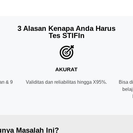
3 Alasan Kenapa Anda Harus
Tes STIFIn
AKURAT
an & 9
Validitas dan reliabilitas hingga X95%.
Bisa d
.
belaj
nya Masalah Ini?