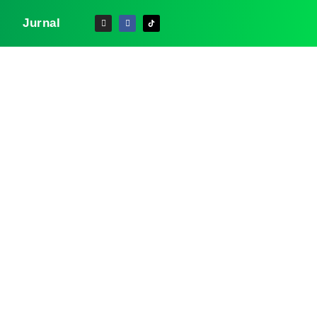
Jurnal
es STIFIn
idik Jari,