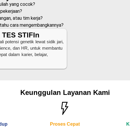
uliah yang cocok?
 pekerjaan?
ngan, atau tim kerja?
m tahu cara mengembangkannya?
: TES STIFIn
potensi genetik lewat sidik jari,
science, dan HR, untuk membantu
at dalam karier, belajar,
Keunggulan Layanan Kami
idup
Proses Cepat
K