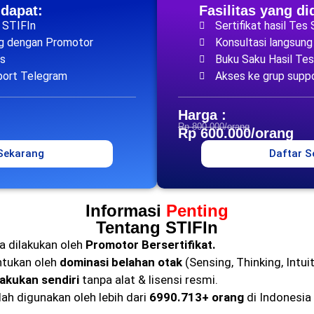
idapat:
Fasilitas yang di
s STIFIn
Sertifikat hasil Tes
ng dengan Promotor
Konsultasi langsun
es
Buku Saku Hasil Tes
port Telegram
Akses ke grup supp
Harga :
Rp 800.000/orang
Rp 600.000/orang
 Sekarang
Daftar S
Informasi
Penting
Tentang STIFIn
a dilakukan oleh
Promotor Bersertifikat.
ntukan oleh
dominasi belahan otak
(Sensing, Thinking, Intuit
lakukan sendiri
tanpa alat & lisensi resmi.
lah digunakan oleh lebih dari
6990.713+ orang
di Indonesia