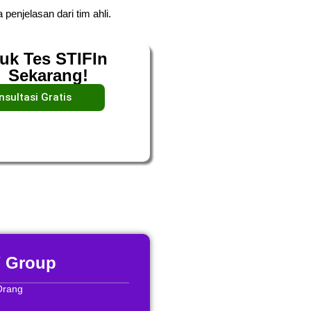
 penjelasan dari tim ahli.
uk Tes STIFIn
Sekarang!
nsultasi Gratis
/ Group
Orang