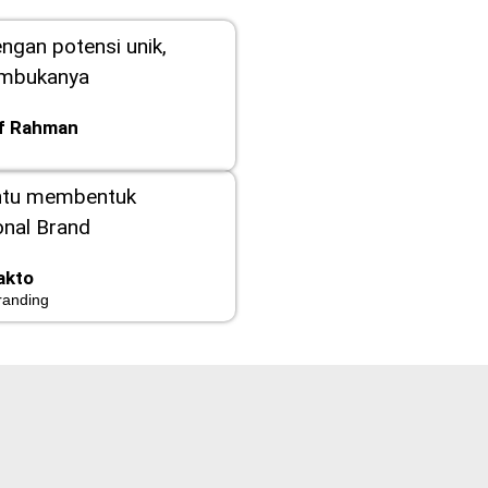
engan potensi unik,
embukanya
ef Rahman
ntu membentuk
nal Brand
akto
randing