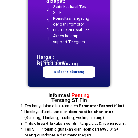
didapat:
Sertifikat hasil Tes
STIFIn
Konsultasi langsung
dengan Promotor
Buku Saku Hasil Tes
Akses ke grup
support Telegram
Harga :
Rp 800.000/orang
Rp 600.000/orang
Daftar Sekarang
Informasi
Penting
Tentang STIFIn
Tes hanya bisa dilakukan oleh
Promotor Bersertifikat.
Hasilnya ditentukan oleh
dominasi belahan otak
(Sensing, Thinking, Intuiting, Feeling, Insting).
Tidak bisa dilakukan sendiri
tanpa alat & lisensi resmi.
Tes STIFIn telah digunakan oleh lebih dari
6990.713+
orang
di Indonesia dan mancanegara.