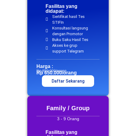
Fasilitas yang
didapat:
Sertifikat hasil Tes
STIFIn
Konsultasi langsung
dengan Promotor
Buku Saku Hasil Tes
Akses ke grup
support Telegram
Harga :
Rp 850.000/orang
Rp 650.000/orang
Daftar Sekarang
Family / Group
3 - 9 Orang
Fasilitas yang