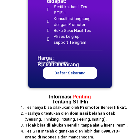
didapat:
Sertifikat hasil Tes
STIFIn
Konsultasi langsung
dengan Promotor
Buku Saku Hasil Tes
Akses ke grup
support Telegram
Harga :
Rp 800.000/orang
Rp 600.000/orang
Daftar Sekarang
Informasi
Penting
Tentang STIFIn
Tes hanya bisa dilakukan oleh
Promotor Bersertifikat.
Hasilnya ditentukan oleh
dominasi belahan otak
(Sensing, Thinking, Intuiting, Feeling, Insting).
Tidak bisa dilakukan sendiri
tanpa alat & lisensi resmi.
Tes STIFIn telah digunakan oleh lebih dari
6990.713+
orang
di Indonesia dan mancanegara.