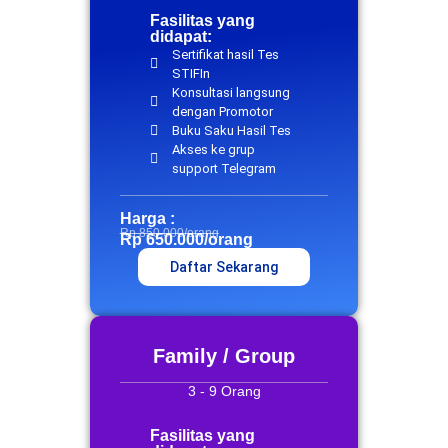
Fasilitas yang
didapat:
Sertifikat hasil Tes
STIFIn
Konsultasi langsung
dengan Promotor
Buku Saku Hasil Tes
Akses ke grup
support Telegram
Harga :
Rp 850.000/orang
Rp 650.000/orang
Daftar Sekarang
Family / Group
3 - 9 Orang
Fasilitas yang